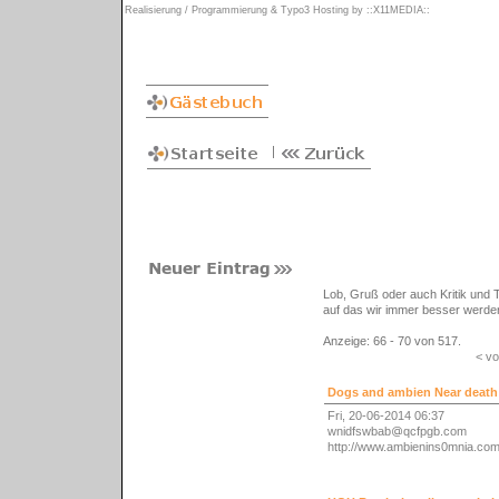
Realisierung / Programmierung & Typo3 Hosting by
::X11MEDIA::
Lob, Gruß oder auch Kritik und T
auf das wir immer besser werde
Anzeige:
66 - 70
von
517.
< vo
Dogs and ambien Near death
Fri, 20-06-2014 06:37
wnidfswbab
qcfpgb.com
http://www.ambienins0mnia.com