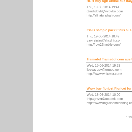
HGH Buy hgh online aus Ital
Thu, 19-06-2014 19:41
qkudlidoyb
vvbvko.com
http://allnaturalhgh.com/
Cialis sample pack Cialis aus
Thu, 19-06-2014 18:49
vawrsiujao
rhcdnk.com
http://row27mobile.com/
Tramadol Tramadol com aus
Wed, 18-06-2014 19:29
jipecazopv
crtqpu.com
http://www.whiteker.com/
Www buy fioricet Fioricet fo
Wed, 18-06-2014 10:00
thfpagmzrt
ootamk.com
http://www.migrainemedsblog.c
< vo